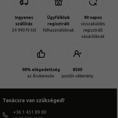
Ingyenes
Ügyfélklub
90
napos
szállítás
regisztrált
visszaküldés
24 990 Ft-tól
felhasználóknak
regisztrált
vásárlóknak
98% elégedettség
8500
az Árukeresőn
pozitív vélemény
Tanácsra van szükséged?
+36 1 451 89 80