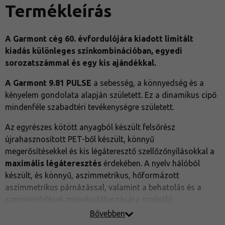
Termékleírás
A Garmont cég 60. évfordulójára kiadott limitált
kiadás különleges színkombinációban, egyedi
sorozatszámmal és egy kis ajándékkal.
A Garmont 9.81 PULSE
a sebesség, a könnyedség és a
kényelem gondolata alapján született. Ez a dinamikus cipő
mindenféle szabadtéri tevékenységre született.
Az egyrészes kötött anyagból készült felsőrész
újrahasznosított PET-ből készült, könnyű
megerősítésekkel és kis légáteresztő szellőzőnyílásokkal a
maximális légáteresztés
érdekében. A nyelv hálóból
készült, és könnyű, aszimmetrikus, hőformázott
aszimmetrikus párnázással, valamint a behatolás és a
szennyeződések megakadályozására szolgáló
lábszárvédővel rendelkezik. A
Garmont® PUfoam
Bővebben
talpbetét
20% gyártási hulladékból származó