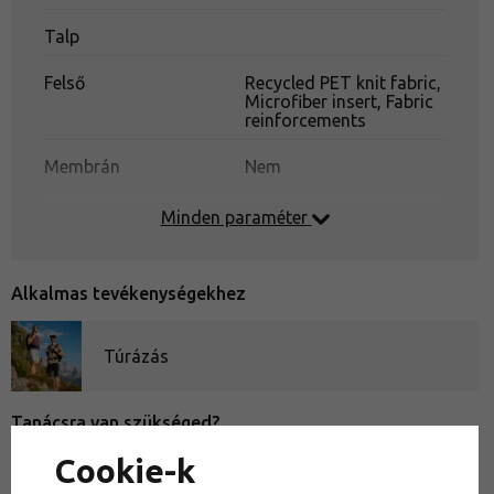
Értékelések és tanácsok
Talp
Felső
Recycled PET knit fabric,
Microfiber insert, Fabric
reinforcements
Membrán
Nem
Minden paraméter
Alkalmas tevékenységekhez
Túrázás
Tanácsra van szükséged?
Hogyan mérjük meg helyesen a lábat?
Cookie-k