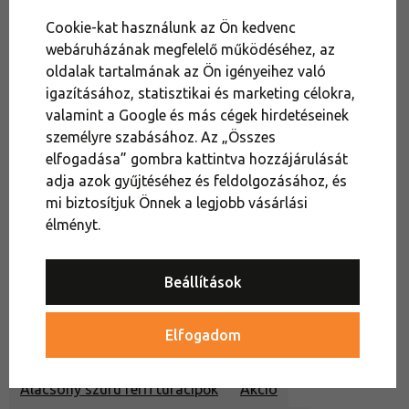
Tanácsra van
Cookie-kat használunk az Ön kedvenc
szükséged?
webáruházának megfelelő működéséhez, az
oldalak tartalmának az Ön igényeihez való
Outdoor Expert +36 1 451 89 80
igazításához, statisztikai és marketing célokra,
vagy írj nekünk chaten (Hé–Pé 8:00–16:30)
valamint a Google és más cégek hirdetéseinek
személyre szabásához. Az „Összes
elfogadása” gombra kattintva hozzájárulását
Túracipők
Alacsony szárú túracipők
adja azok gyűjtéséhez és feldolgozásához, és
mi biztosítjuk Önnek a legjobb vásárlási
Női outdoor cipők és sportcipők
élményt.
Női túrabakancsok és expedíciós cipők
Női túracipők
Alacsony szúrú női túracipők
Beállítások
Férfi outdoor cipők és sportcipők
Elfogadom
Férfi túrabakancsok és expedíciós cipők
Alacsony szúrú férfi túracipők
Akció