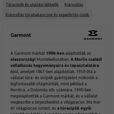
Túracipők és utazási lábbelik
Kiárusítás
Kiárusítás túrabakancsok és expedíciós cipők
Garmont
A Garmont márkát
1990-ben
alapították az
olaszországi
Montebellunában.
A Morlin családi
vállalkozás hagyományaira és tapasztalatára
épül, amelyet 1867-ben alapítottak. 1950 óta a
vállalat túra- és sícipők gyártójaként működik a
legfontosabb világmárkák, mint például a
Nordica, a Dolomite stb. számára. 1990-ben
megalapították a Garmont márkát, és a vállalat
megkezdte a terjeszkedést a világpiacon. Ma már
41 világpiacon ismert, és
a túracipők egyik