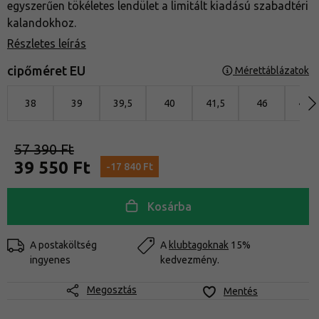
egyszerűen tökéletes lendület a limitált kiadású szabadtéri
kalandokhoz.
Részletes leírás
cipőméret EU
Mérettáblázatok
38
39
39,5
40
41,5
46
47,5
57 390 Ft
39 550 Ft
-17 840 Ft
Kosárba
A postaköltség
A
klubtagoknak
15%
ingyenes
kedvezmény.
Megosztás
Mentés