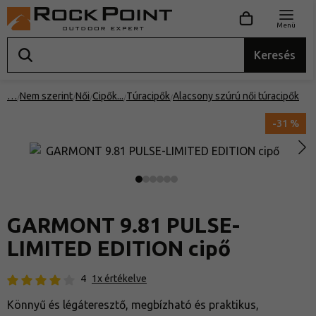
Menü
Keresés
…
Nem szerint
Női
Cipők
Túracipők
Alacsony szúrú női túracipők
-31 %
GARMONT 9.81 PULSE-
LIMITED EDITION cipő
4
1x értékelve
Könnyű és légáteresztő, megbízható és praktikus,