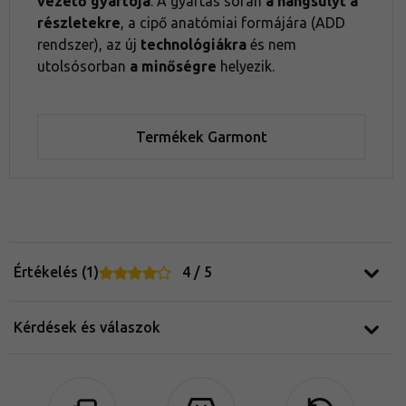
vezető gyártója
. A gyártás során
a hangsúlyt a
részletekre
, a cipő anatómiai formájára (ADD
rendszer), az új
technológiákra
és nem
utolsósorban
a minőségre
helyezik.
Termékek Garmont
Értékelés (1)
4 / 5
Kérdések és válaszok