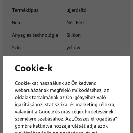
erősítésre.
Terméktípus
ujjerősítő
Ellenállás: 15 kg
Nem
Női, Férfi
Anyag és technológia
Silikon
Szín
yellow
IGEN
Szállítás a boxba
Cookie-k
Cookie-kat használunk az Ön kedvenc
Alkalmas tevékenységekhez
webáruházának megfelelő működéséhez, az
oldalak tartalmának az Ön igényeihez való
Mászás
igazításához, statisztikai és marketing célokra,
valamint a Google és más cégek hirdetéseinek
személyre szabásához. Az „Összes elfogadása”
Tanácsra van szükséged?
gombra kattintva hozzájárulását adja azok