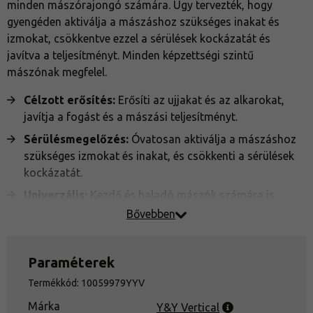
minden mászórajongó számára. Úgy tervezték, hogy
gyengéden aktiválja a mászáshoz szükséges inakat és
izmokat, csökkentve ezzel a sérülések kockázatát és
javítva a teljesítményt. Minden képzettségi szintű
mászónak megfelel.
Célzott erősítés:
Erősíti az ujjakat és az alkarokat,
javítja a fogást és a mászási teljesítményt.
Sérülésmegelőzés:
Óvatosan aktiválja a mászáshoz
szükséges izmokat és inakat, és csökkenti a sérülések
kockázatát.
Univerzális:
Kezdő és haladó mászók számára is
alkalmas.
Bővebben
Hordozhatóság:
Könnyű és kompakt kialakítás,
könnyen hordozható hátizsákban.
Paraméterek
Anyag:
Kiváló minőségű szilikon a hosszan tartó
Termékkód: 10059979YYV
tartósság érdekében.
Márka
Y&Y Vertical
Használat:
Alkalmas bemelegítésre, rehabilitációra és