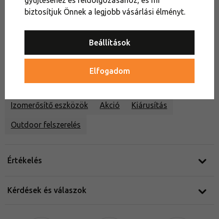
gyűjtéséhez és feldolgozásához, és mi
biztosítjuk Önnek a legjobb vásárlási élményt.
Tanácsra van
szükséged?
Beállítások
Outdoor Expert +36 1 451 89 80
vagy írj nekünk chaten (Hé–Pé 8:00–16:30)
Elfogadom
Izomerősítő eszközök
Akció
Kiárusítás
Outdoor felszerelés
Értékelés
Kérdések és válaszok