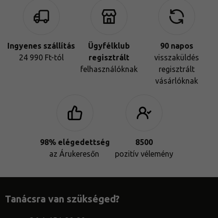
Ingyenes szállítás
Ügyfélklub
90
napos
24 990 Ft-tól
regisztrált
visszaküldés
felhasználóknak
regisztrált
vásárlóknak
98% elégedettség
8500
az Árukeresőn
pozitív vélemény
Tanácsra van szükséged?