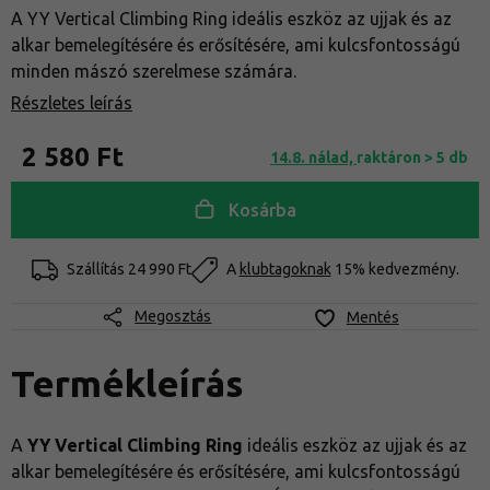
A YY Vertical Climbing Ring ideális eszköz az ujjak és az
alkar bemelegítésére és erősítésére, ami kulcsfontosságú
minden mászó szerelmese számára.
Részletes leírás
2 580 Ft
14.8. nálad,
raktáron > 5 db
Kosárba
Szállítás
24 990 Ft
A
klubtagoknak
15% kedvezmény.
Megosztás
Mentés
Termékleírás
A
YY Vertical Climbing
Ring
ideális eszköz az ujjak és az
alkar bemelegítésére és erősítésére, ami kulcsfontosságú